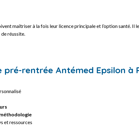
ivent maîtriser à la fois leur licence principale et l’option santé. 
 de réussite.
e pré-rentrée Antémed Epsilon à P
rsonnalisé
urs
méthodologie
s et ressources