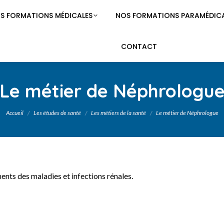
S FORMATIONS MÉDICALES
NOS FORMATIONS PARAMÉDICA
CONTACT
Le métier de Néphrologu
Vous êtes ici :
Accueil
Les études de santé
Les métiers de la santé
Le métier de Néphrologue
ments des maladies et infections rénales.