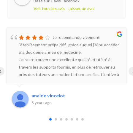
Basé sur 1 avis Facebook
Voir tous les avis
Laisser un avis
Je recommande vivement
l'établissement prépa défi, grâce auquel j'ai pu accéder
à la deuxième année de médecine.
J'ai su retrouver une excellente qualité et utilité à
travers les supports fournis, en plus de retrouver au
‹
près des tuteurs un soutient et une oreille attentive à
mes craintes et baisses de motivation.
Les séances régulières de "colle", et les séances plus
anaide vincelot
spécifiques de réponses aux questions m'ont été
5 years ago
d'une grande d'aide, et m'ont réconfortée lors de la
période de confinement.
Ayant également participé à la terminale santé, j'ai
évolué durant 2 ans à travers prépa défi et suis