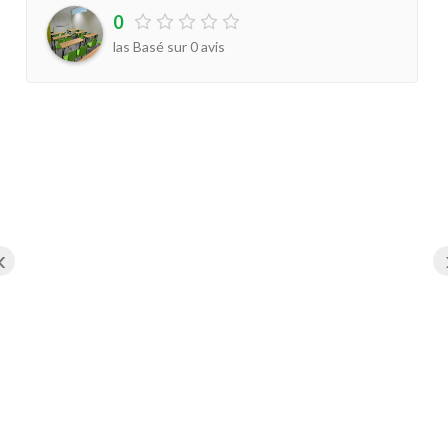
0
las Basé sur
0
avis
‹